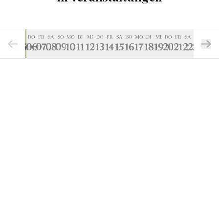
DI
MI
DO
FR
SA
SO
MO
DI
MI
DO
FR
SA
SO
MO
DI
MI
DO
FR
SA
SO
MO
04
05
06
07
08
09
10
11
12
13
14
15
16
17
18
19
20
21
22
23
24