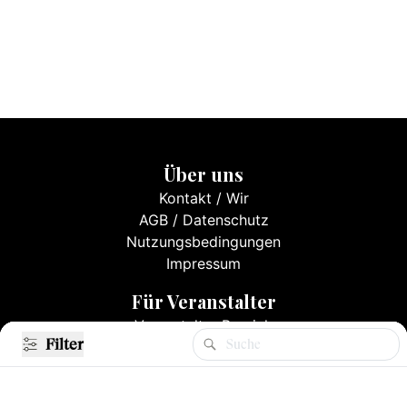
Über uns
Kontakt
/
Wir
AGB
/
Datenschutz
Nutzungsbedingungen
Impressum
Für Veranstalter
Veranstalter Bereich
Filter
Filter
Events eintragen
Mediadaten & Preise
Registrieren