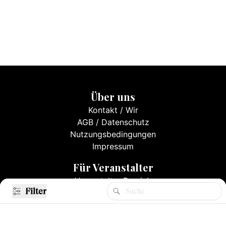
Über uns
Kontakt
/
Wir
AGB
/
Datenschutz
Nutzungsbedingungen
Impressum
Für Veranstalter
Veranstalter Bereich
Filter
Filter
Events eintragen
Mediadaten & Preise
Registrieren