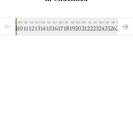
SA
SO
MO
DI
MI
DO
FR
SA
SO
MO
DI
MI
DO
FR
SA
SO
MO
DI
MI
DO
FR
08
09
10
11
12
13
14
15
16
17
18
19
20
21
22
23
24
25
26
27
28