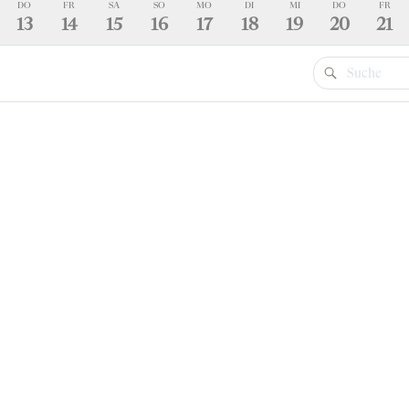
DO
FR
SA
SO
MO
DI
MI
DO
FR
13
14
15
16
17
18
19
20
21