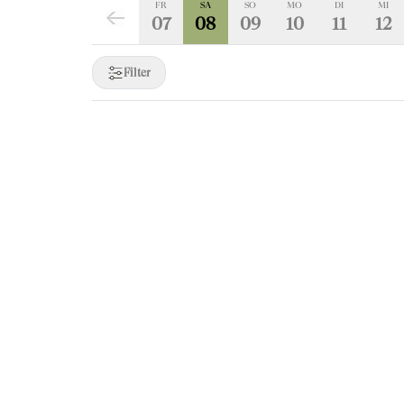
FR
SA
SO
MO
DI
MI
07
08
09
10
11
12
Filter