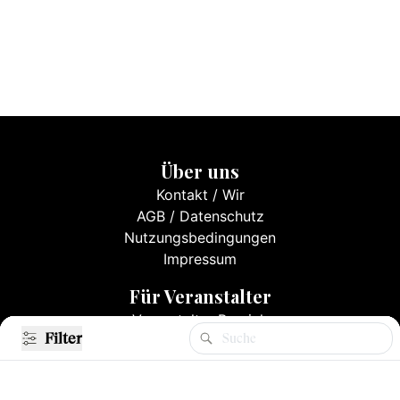
Über uns
Kontakt
/
Wir
AGB
/
Datenschutz
Nutzungsbedingungen
Impressum
Für Veranstalter
Veranstalter Bereich
Filter
Filter
Events eintragen
Mediadaten & Preise
Registrieren