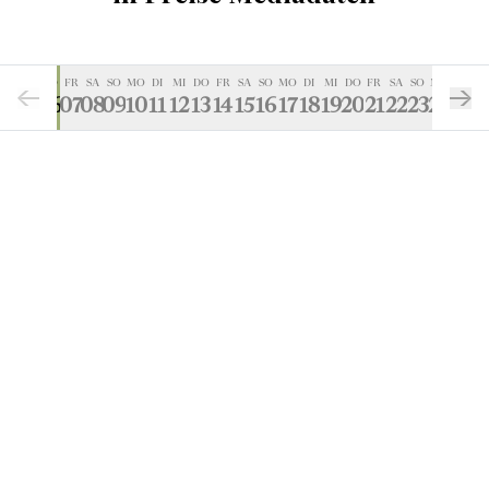
MI
DO
FR
SA
SO
MO
DI
MI
DO
FR
SA
SO
MO
DI
MI
DO
FR
SA
SO
MO
DI
05
06
07
08
09
10
11
12
13
14
15
16
17
18
19
20
21
22
23
24
25