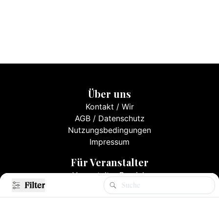
Über uns
Kontakt
/
Wir
AGB
/
Datenschutz
Nutzungsbedingungen
Impressum
Für Veranstalter
Veranstalter Bereich
Filter
Filter
Events eintragen
Mediadaten & Preise
Registrieren