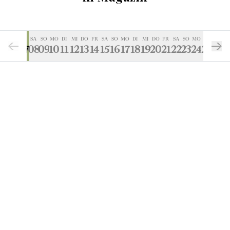
DO
FR
SA
SO
MO
DI
MI
DO
FR
SA
SO
MO
DI
MI
DO
FR
SA
SO
MO
DI
MI
06
07
08
09
10
11
12
13
14
15
16
17
18
19
20
21
22
23
24
25
26