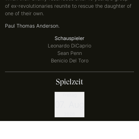
of ex-revolutionaries reunite to rescue the daughter of
one of their own.
Paul Thomas Anderson.
Schauspieler
Leonardo DiCaprio
Sean Penn
Benicio Del Toro
Spielzeit
Freitag
07. Aug
2026