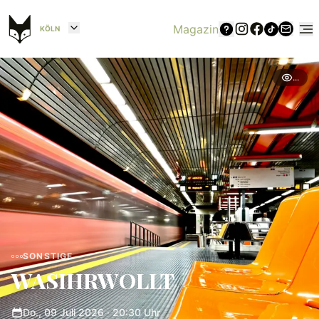
Magazin
KÖLN
...
SONSTIGE
WASIHRWOLLT
Do., 09 Juli 2026
· 20:30 Uhr