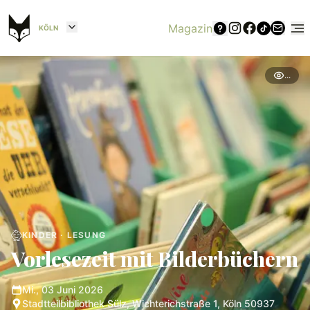
Magazin
KÖLN
...
KINDER · LESUNG
Vorlesezeit mit Bilderbüchern
Mi., 03 Juni 2026
Stadtteilbibliothek Sülz, Wichterichstraße 1, Köln 50937