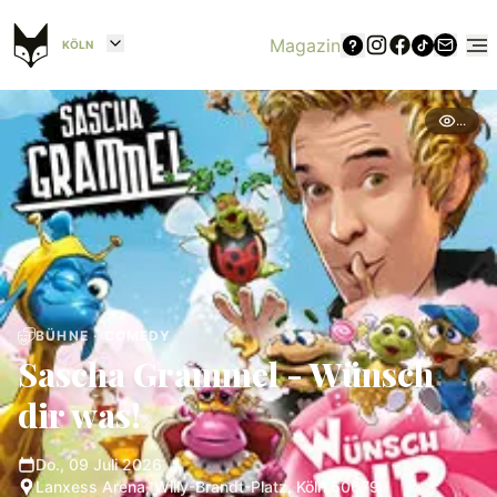
Magazin
KÖLN
...
BÜHNE · COMEDY
Sascha Grammel - Wünsch
dir was!
Do., 09 Juli 2026
Lanxess Arena, Willy-Brandt-Platz, Köln 50679