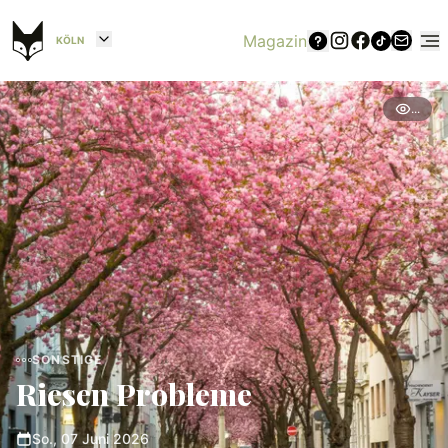
Magazin
KÖLN
...
SONSTIGE
Riesen Probleme
So., 07 Juni 2026