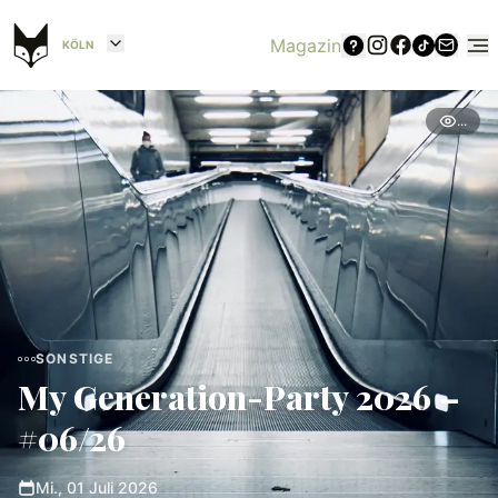
Magazin
KÖLN
...
SONSTIGE
My Generation-Party 2026 –
#06/26
Mi., 01 Juli 2026