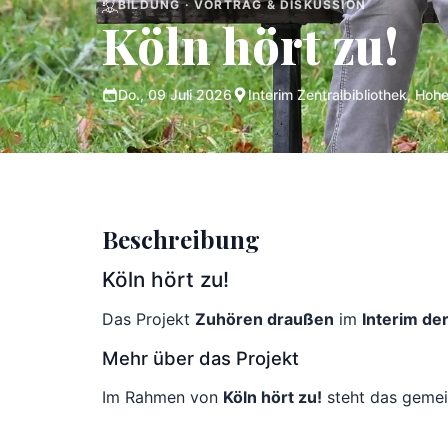
BILDUNG · VORTRAG & DISKUSSION
Köln hört zu!
Do., 09 Juli 2026
Interim Zentralbibliothek, Ho
Beschreibung
Köln hört zu!
Das Projekt
Zuhören draußen
im
Interim der
Mehr über das Projekt
Im Rahmen von
Köln hört zu!
steht das gemei