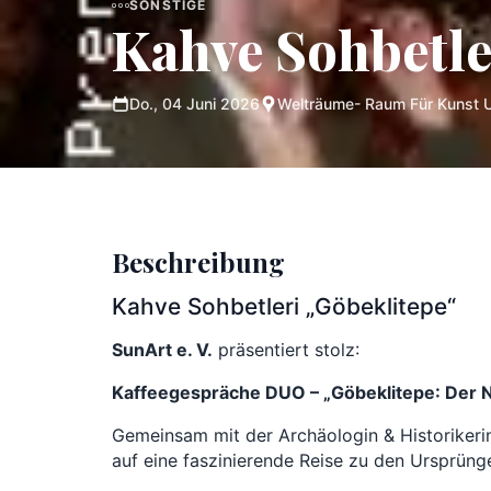
SONSTIGE
Kahve Sohbetle
Do., 04 Juni 2026
Welträume- Raum Für Kunst U
Beschreibung
Kahve Sohbetleri „Göbeklitepe“
SunArt e. V.
präsentiert stolz:
Kaffeegespräche DUO – „Göbeklitepe: Der N
Gemeinsam mit der Archäologin & Historiker
auf eine faszinierende Reise zu den Ursprüng