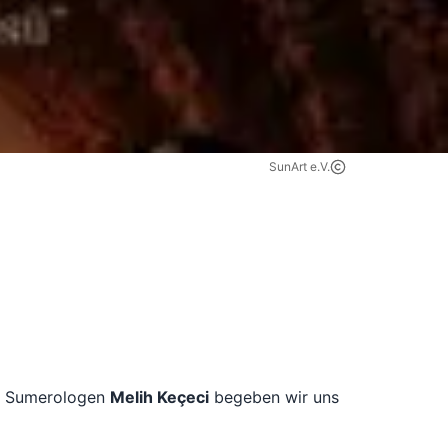
SunArt e.V.
& Sumerologen
Melih Keçeci
begeben wir uns