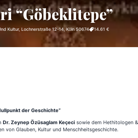
ri “Göbeklitepe”
nd Kultur, Lochnerstraße 12-14, Köln 50674
14.61 €
ullpunkt der Geschichte“
in
Dr. Zeynep Özüsaglam Keçeci
sowie dem Hethitologen 
en von Glauben, Kultur und Menschheitsgeschichte.