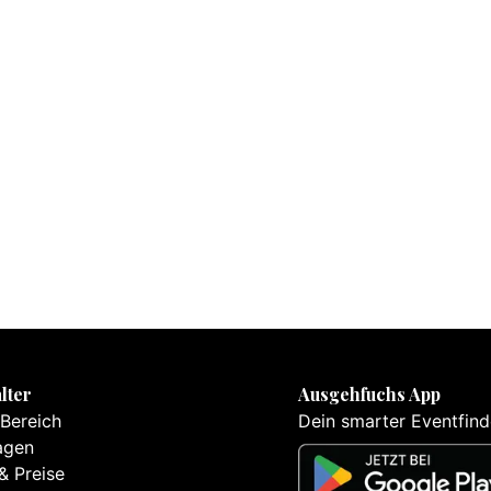
lter
Ausgehfuchs App
 Bereich
Dein smarter Eventfind
agen
& Preise