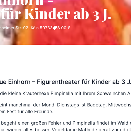
für Kinder ab 3 J.
heimer Str. 92, Köln 50733
8.00 €
e Einhorn – Figurentheater für Kinder ab 3 J
e kleine Kräuterhexe Pimpinella mit Ihrem Schweinchen Albe
int manchmal der Mond. Dienstags ist Badetag. Mittwochs 
n Fest für alle Freunde.
 begeht einen großen Fehler und Pimpinella findet im Wald 
mal wieder alles besser, Vogeldame Mathilde gerät zum drit