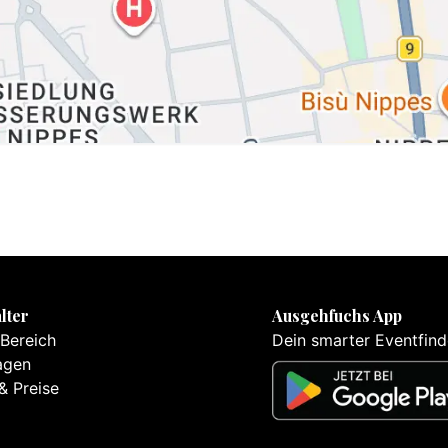
lter
Ausgehfuchs App
 Bereich
Dein smarter Eventfind
agen
& Preise