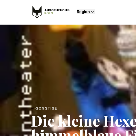
AUSGEHFUCHS
Region
KÖLN
SONSTIGE
Die kleine Hex
himmelblaue E