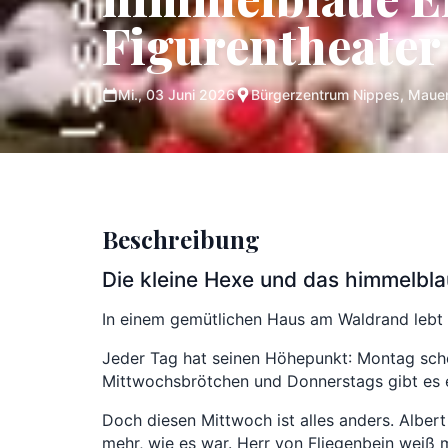
Figurentheater 
Mi., 03 Juni 2026
Bürgerzentrum Nippes, Mauen
Beschreibung
Die kleine Hexe und das himmelblau
In einem gemütlichen Haus am Waldrand lebt di
Jeder Tag hat seinen Höhepunkt: Montag sche
Mittwochsbrötchen und Donnerstags gibt es ei
Doch diesen Mittwoch ist alles anders. Albert
mehr, wie es war. Herr von Fliegenbein weiß 