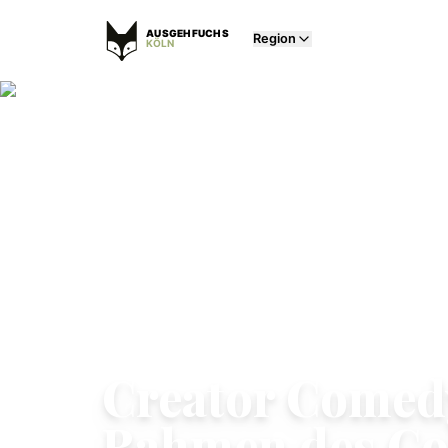
AUSGEHFUCHS
Region
KÖLN
SONSTIGE
Creator Comed
Rahmen des C