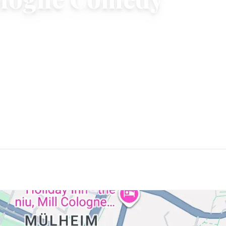
Wellem-Str. 2, Köln 51065
42.65 €