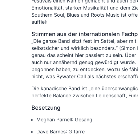
Festivals einen Namen gemacht und auch berei
Emotionalität, starker Musikalität und dem Zi
Southern Soul, Blues und Roots Music ist offe
auffiel:
Stimmen aus der internationalen Fach
„Die ganze Band sitzt fest im Sattel, aber 
selbstsicher und wirklich besonders.“ (Simon
genau das scheint hier passiert zu sein. Übe
auch nur annähernd genug gewürdigt wurde. D
begonnen haben, zu entdecken, wozu sie fähig 
nicht, was Bywater Call als nächstes erscha
Die kanadische Band ist „eine überschwänglic
perfekte Balance zwischen Leidenschaft, Funk
Besetzung
Meghan Parnell: Gesang
Dave Barnes: Gitarre