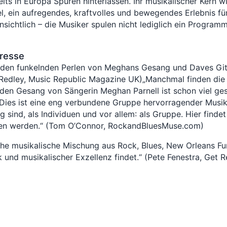
ts in Europa Spuren hinterlassen. Ihr musikalischer Kern wi
el, ein aufregendes, kraftvolles und bewegendes Erlebnis fü
nsichtlich – die Musiker spulen nicht lediglich ein Progra
presse
mit den funkelnden Perlen von Meghans Gesang und Daves Gi
 Redley, Music Republic Magazine UK)„Manchmal finden die 
r den Gesang von Sängerin Meghan Parnell ist schon viel ges
ies ist eine eng verbundene Gruppe hervorragender Musik
sind, als Individuen und vor allem: als Gruppe. Hier finde
ffen werden.“ (Tom O’Connor, RockandBluesMuse.com)
he musikalische Mischung aus Rock, Blues, New Orleans Fun
 und musikalischer Exzellenz findet.“ (Pete Fenestra, Get 