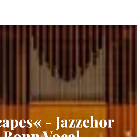
apes« - Jazzchor
t Bonn Vocal