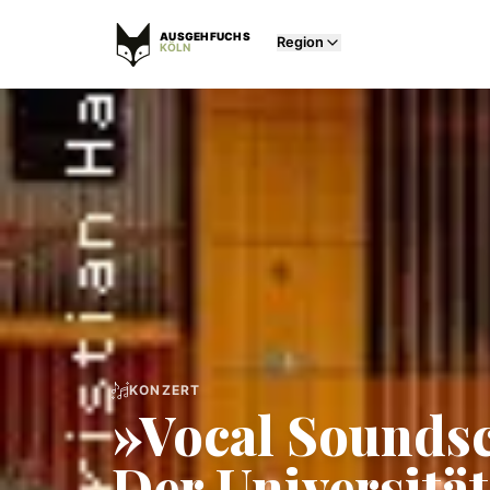
AUSGEHFUCHS
Region
KÖLN
KONZERT
»Vocal Soundsc
Der Universitä