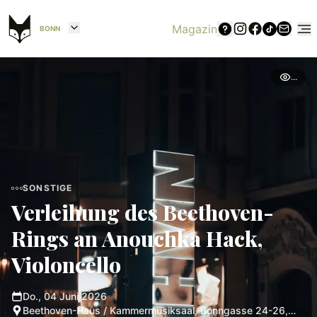
Magazin
BONN
...
SONSTIGE
Verleihung des Beethoven-
Rings an Anouchka Hack,
Violoncello
Do., 04 Juni 2026
Beethoven-Haus / Kammermusiksaal, Bonngasse 24-26,