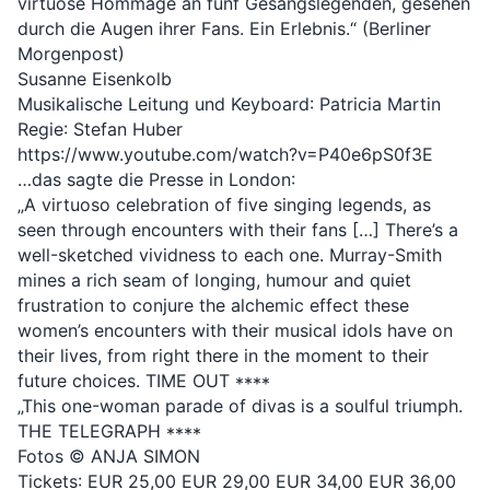
virtuose Hommage an fünf Gesangslegenden, gesehen 
durch die Augen ihrer Fans. Ein Erlebnis.“ (Berliner 
Morgenpost)
Susanne Eisenkolb
Musikalische Leitung und Keyboard: Patricia Martin
Regie: Stefan Huber
https://www.youtube.com/watch?v=P40e6pS0f3E
…das sagte die Presse in London:
„A virtuoso celebration of five singing legends, as 
seen through encounters with their fans […] There’s a 
well-sketched vividness to each one. Murray-Smith 
mines a rich seam of longing, humour and quiet 
frustration to conjure the alchemic effect these 
women’s encounters with their musical idols have on 
their lives, from right there in the moment to their 
future choices. TIME OUT ****
„This one-woman parade of divas is a soulful triumph. 
THE TELEGRAPH ****
Fotos © ANJA SIMON 
Tickets: EUR 25,00 EUR 29,00 EUR 34,00 EUR 36,00 