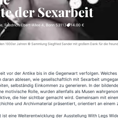
te der Sexarbeit
e, Friedrich-Ebert-Allee 4, Bonn 53113
14.00 €
s den 1930er Jahren © Sammlung Siegfried Sander mit großem Dank für die fre
eit vor der Antike bis in die Gegenwart verfolgen. Welches
h daran ablesen, wie gesellschaftlich mit Sexarbeit umgeg
ten, selbständig Einkommen zu generieren. In der bildenden
ne motivische Rolle, wurden allenfalls als Musen wahrgenom
ektive, die hier sichtbar gemacht wird. Gemeinsam mit einem
hichte und Archivmaterial präsentiert, orientiert an einem z
 ist eine Weiterentwicklung der Ausstellung With Legs Wide