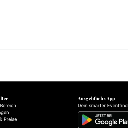
lter
Ausgehfuchs App
 Bereich
Dein smarter Eventfind
agen
& Preise