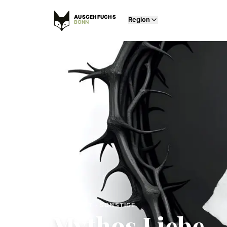
AUSGEHFUCHS
Region
BONN
KONZERT · SONSTIGE
Mythos Liebe - 