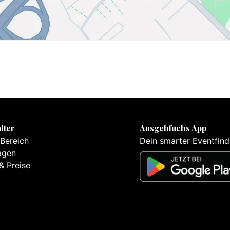
lter
Ausgehfuchs App
 Bereich
Dein smarter Eventfind
agen
& Preise