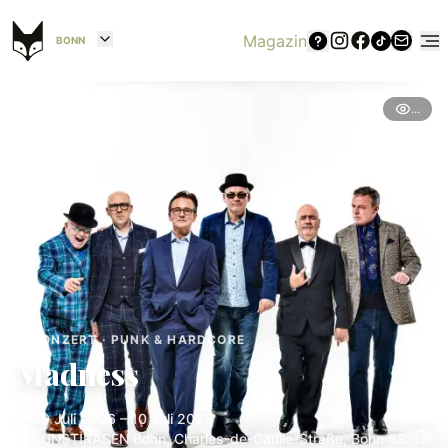
Magazin
BONN
...
KONZERT · PUNK & HARDCORE
Madness
09 Juli 2026 – 10 Juli 2026
KUNST!RASEN Bonn, Charles-de-Gaulle-Straße, Bonn 53113