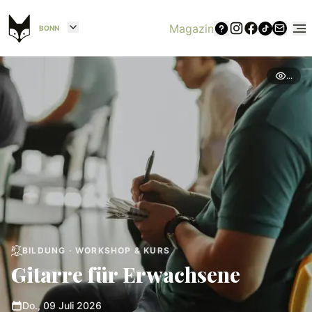
Magazin
BONN
...
BILDUNG · WORKSHOP & KURS
Gitarre für Erwachsene
Do., 09 Juli 2026