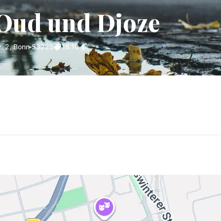
 Oud und Djoze
r. 2, Bonn 53225
18.10 €