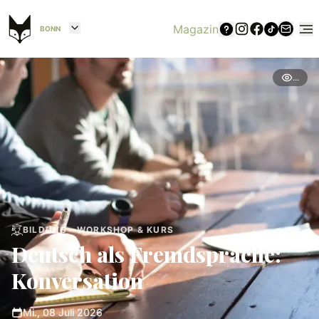
Magazin
BONN
...
BILDUNG · WORKSHOP & KURS
Deutsch als Fremdsprache:
Konversation
Mi., 08 Juli 2026