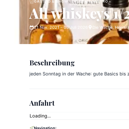
GASTRO & SHOW · ERLEBNISGASTRO
All whiskeys 1/2
21 Nov. 2021 – 05 Juli 2026
Die Wache, Heerst
Beschreibung
jeden Sonntag in der Wache: gute Basics bis
Anfahrt
Loading...
Navigation: