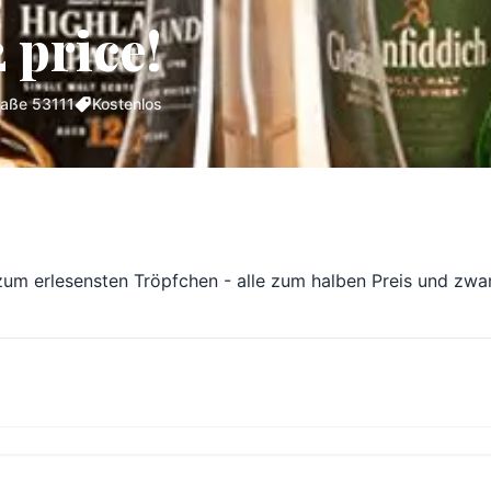
 price!
raße 53111
Kostenlos
 zum erlesensten Tröpfchen - alle zum halben Preis und zw