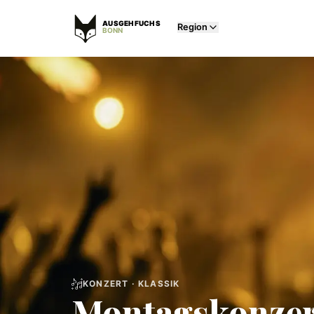
AUSGEHFUCHS
Region
BONN
KONZERT · KLASSIK
Montagskonzert