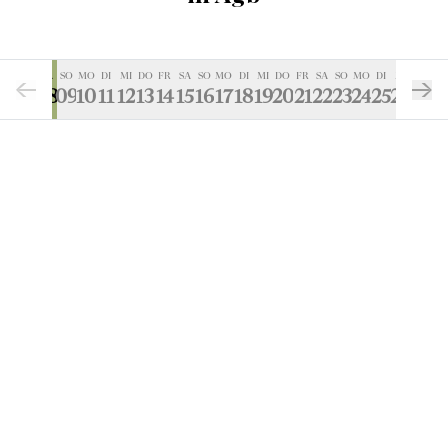
FR
SA
SO
MO
DI
MI
DO
FR
SA
SO
MO
DI
MI
DO
FR
SA
SO
MO
DI
MI
DO
07
08
09
10
11
12
13
14
15
16
17
18
19
20
21
22
23
24
25
26
27