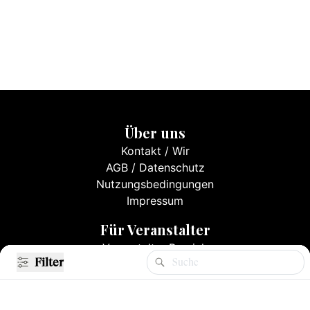
Über uns
Kontakt
/
Wir
AGB
/
Datenschutz
Nutzungsbedingungen
Impressum
Für Veranstalter
Veranstalter Bereich
Filter
Filter
Events eintragen
Mediadaten & Preise
Registrieren